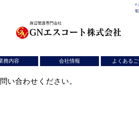
〒
電
身辺警護専門会社
GNエスコート株式会社​
©
業務内容
会社情報
よくあるご
お問い合わせください。