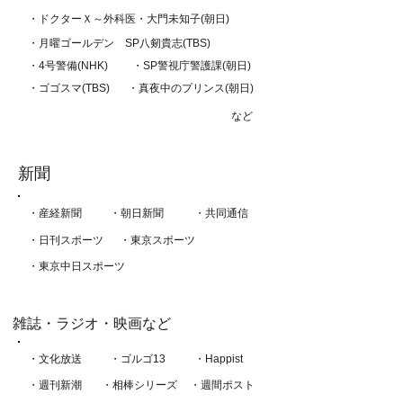
​・ドクターＸ～外科医・大門未知子(朝日)
・月曜ゴールデン SP八剱貴志(TBS)
・4号警備(NHK)
​・SP警視庁警護課(朝日)
​・ゴゴスマ(TBS)
​・真夜中のプリンス(朝日)
​など
​新聞
​・産経新聞
​・朝日新聞
・共同通信
・日刊スポーツ
​・東京スポーツ
​・東京中日スポーツ
​雑誌・ラジオ・映画など
​・文化放送
​・ゴルゴ13
​・Happist
​・週刊新潮
・相棒シリーズ
・週間ポスト