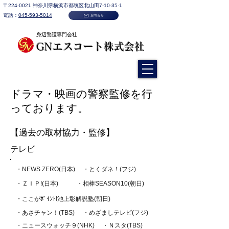
〒224-0021​ 神奈川県横浜市都筑区北山田7-10-35-1
電話：
045-593-5014
お問合せ
身辺警護専門会社
GNエスコート株式会社​
©
ドラマ・映画の警察監修を行
っております。​
​【過去の取材協力・監修】
​テレビ
​・NEWS ZERO(日本)
​・とくダネ！(フジ)
​・ＺＩＰ!(日本)
・相棒SEASON10(朝日)
​・ここがﾎﾟｲﾝﾄ!池上彰解説塾(朝日)
​・あさチャン！(TBS)
​・めざましテレビ(フジ)
・ニュースウォッチ９(NHK)
​・Ｎスタ(TBS)