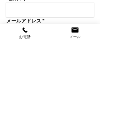
メールアドレス
お電話
メール
件名
送信
​ホーム
​会社情報
​身辺警護サービス
​患者様対応業務