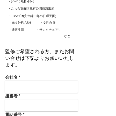
・ｼﾞｬﾊﾟﾝFMﾈｯﾄﾜｰｸ
​・こちら葛飾区亀有公園前派出所
​・TBSﾗｼﾞｵ(安住紳一郎の日曜天国)
​・光文社FLASH
​・女性自身
​・通販生活
​・サンクチュアリ
​など
監修ご希望される方、またお問
い合せは下記よりお願いいたし
ます。
会社名
担当者
電話番号