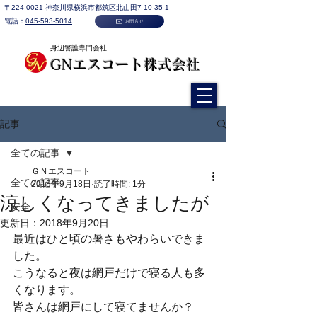
〒224-0021​ 神奈川県横浜市都筑区北山田7-10-35-1
電話：
045-593-5014
お問合せ
身辺警護専門会社
GNエスコート株式会社​
©
記事
全ての記事
ＧＮエスコート
全ての記事
2018年9月18日
読了時間: 1分
涼しくなってきましたが
安全
更新日：
2018年9月20日
最近はひと頃の暑さもやわらいできま
した。
こうなると夜は網戸だけで寝る人も多
くなります。
皆さんは網戸にして寝てませんか？