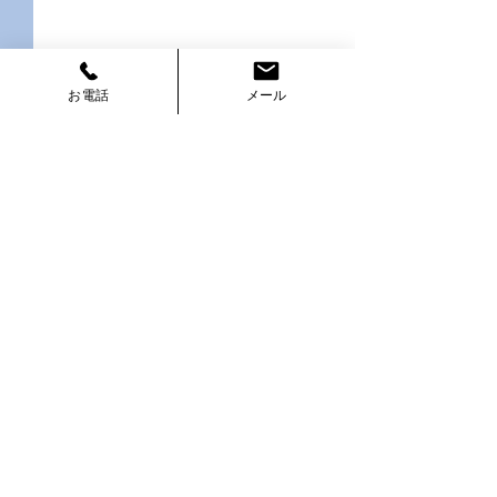
お電話
メール
コメント
車両追跡用GPS発信機
この投稿へのコメントは利用でき
ストーカー対策、
なくなりました。詳細はサイト所
用を規制対象に
有者にお問い合わせください。
​ホーム
​会社情報
​身辺警護サービス
​患者様対応業務
​精神疾患入院アシスト
​盗聴発見・調査サービス