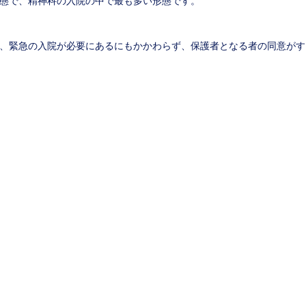
態で、精神科の入院の中で最も多い形態です。
、緊急の入院が必要にあるにもかかわらず、保護者となる者の同意がす
ビス
​患者様対応業務
​精神疾患入院アシスト
​監修のご依頼
​よくあるご質問
​プライバシ
ト株式会社
田7-10-35-1
014
E-Mail：
info@gnkei