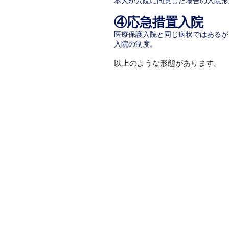
本人が入院に同意した場合の入院形
④応急措置入院
医療保護入院と同じ病状ではあるが
入院の制度。
以上のような形態があります。
​ホーム
​身辺警護サー
​会社情報
​お問い合せ
​GNエスコー
〒224-0021
神奈川県横浜市都筑区北山
TEL：
045-593-5