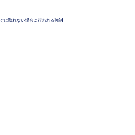
ぐに取れない場合に行われる強制
​盗聴発見・調査サービス
ーポリシー
​ブログ
go.com